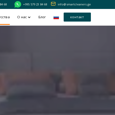
84 68
+995 579 23 84 68
info@smartcleaners.ge
усства
О нас
Блог
контакт