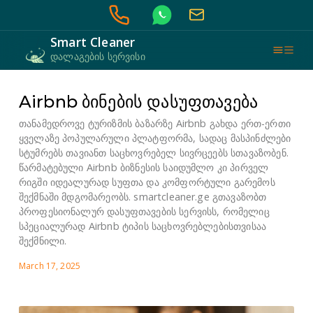
Smart Cleaner
დალაგების სერვისი
Airbnb ბინების დასუფთავება
თანამედროვე ტურიზმის ბაზარზე Airbnb გახდა ერთ-ერთი
ყველაზე პოპულარული პლატფორმა, სადაც მასპინძლები
სტუმრებს თავიანთ საცხოვრებელ სივრცეებს სთავაზობენ.
წარმატებული Airbnb ბიზნესის საიდუმლო კი პირველ
რიგში იდეალურად სუფთა და კომფორტული გარემოს
შექმნაში მდგომარეობს. smartcleaner.ge გთავაზობთ
პროფესიონალურ დასუფთავების სერვისს, რომელიც
სპეციალურად Airbnb ტიპის საცხოვრებლებისთვისაა
შექმნილი.
March 17, 2025